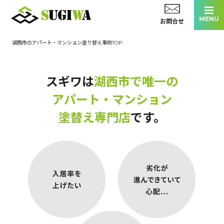
お問合せ
湖西市のアパート・マンション塗り替え事例TOP
施工実績
選ばれる理由
スギワは
湖西市で唯一の
お客様の声
アパート・マンション
スタッフ紹介
塗替え専門店
です。
会社概要
0120-169-916
受付時間 / 8:00 - 17:00
お見積もり無料！