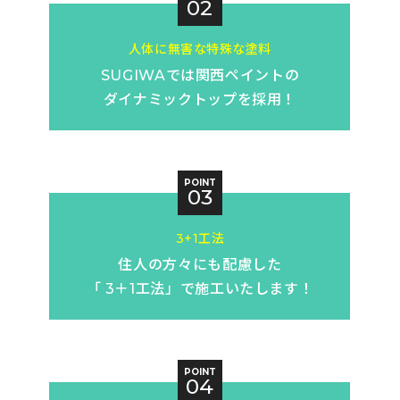
02
人体に無害な特殊な塗料
SUGIWAでは
関西ペイントの
ダイナミックトップを採用！
POINT
03
3+1工法
住人の方々にも配慮した
「 3＋1工法」で
施工いたします！
POINT
04