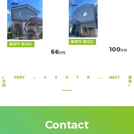
静岡市 駿河区
静岡市 駿河区
100
66
万円
万円
«
PREV
...
4
5
6
7
8
...
NEXT
最
先
後
頭
»
Contact