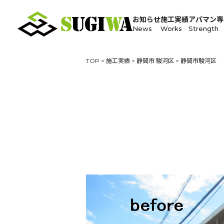
お知らせ
施工実績
アパマン専
News
Works
Strength
TOP
>
施工実績
>
静岡市 駿河区
>
静岡市駿河区