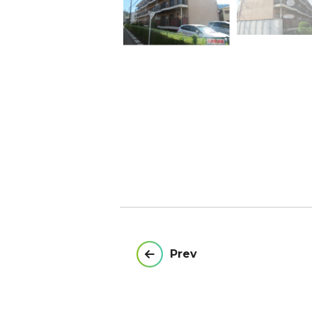
投
Prev
稿
ナ
ビ
ゲ