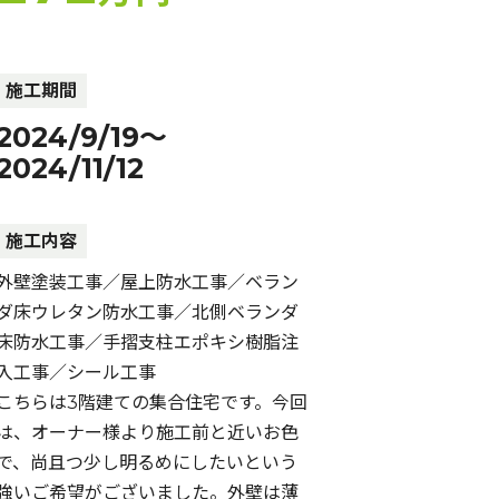
施工期間
2024/9/19～
2024/11/12
施工内容
外壁塗装工事／屋上防水工事／ベラン
ダ床ウレタン防水工事／北側ベランダ
床防水工事／手摺支柱エポキシ樹脂注
入工事／シール工事
こちらは3階建ての集合住宅です。今回
は、オーナー様より施工前と近いお色
で、尚且つ少し明るめにしたいという
強いご希望がございました。外壁は薄