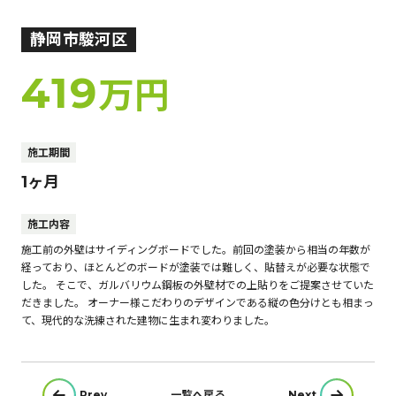
静岡市駿河区
419
万円
施工期間
1ヶ月
施工内容
施工前の外壁はサイディングボードでした。前回の塗装から相当の年数が
経っており、ほとんどのボードが塗装では難しく、貼替えが必要な状態で
した。 そこで、ガルバリウム鋼板の外壁材での上貼りをご提案させていた
だきました。 オーナー様こだわりのデザインである縦の色分けとも相まっ
て、現代的な洗練された建物に生まれ変わりました。
投
Prev
一覧へ戻る
Next