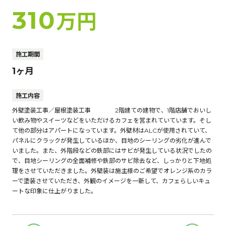
310
万円
施工期間
1ヶ月
施工内容
外壁塗装工事／屋根塗装工事 2階建ての建物で、1階店舗でおいし
い飲み物やスイーツなどをいただけるカフェを営まれていています。そし
て他の部分はアパートになっています。外壁材はALCが使用されていて、
パネルにクラックが発生しているほか、目地のシーリングの劣化が進んで
いました。また、外階段などの鉄部にはサビが発生している状況でしたの
で、目地シーリングの全面補修や鉄部のサビ除去など、しっかりと下地処
理をさせていただきました。外壁装は施主様のご希望でオレンジ系のカラ
ーで塗装させていただき、外観のイメージを一新して、カフェらしいキュ
ートな印象に仕上がりました。