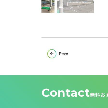
投
Prev
稿
ナ
ビ
ゲ
ー
シ
ョ
Contact
ン
無料お