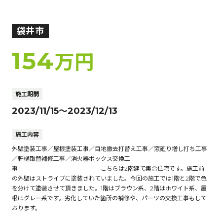
袋井市
154
万円
施工期間
2023/11/15～2023/12/13
施工内容
外壁塗装工事／屋根塗装工事／目地撤去打替え工事／窓廻り増し打ち工事
／軒樋取替補修工事／消火器ボックス交換工
事 こちらは2階建て集合住宅です。施工前
の外壁はストライプに塗装されていました。今回の施工では1階と2階で色
を分けて塗装させて頂きました。1階はブラウン系、2階はホワイト系、屋
根はグレー系です。劣化していた箇所の補修や、パーツの交換工事もして
おります。