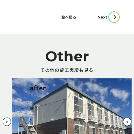
投
一覧へ戻る
Next
稿
ナ
ビ
ゲ
ー
シ
ョ
ン
その他の施工実績も見る