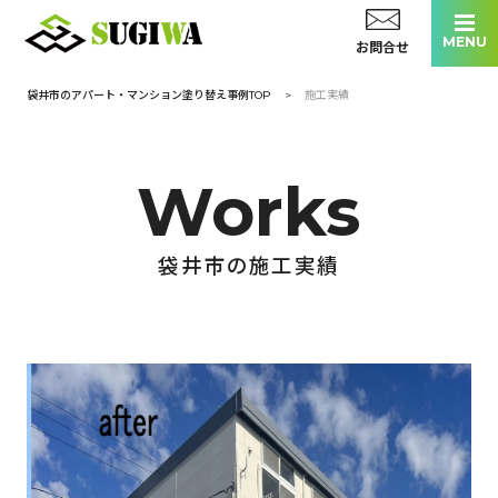
お問合せ
袋井市のアパート・マンション塗り替え事例TOP
施工実績
施工実績
選ばれる理由
お客様の声
スタッフ紹介
袋井市の施工実績
会社概要
0120-169-916
受付時間 / 8:00 - 17:00
お見積もり無料！