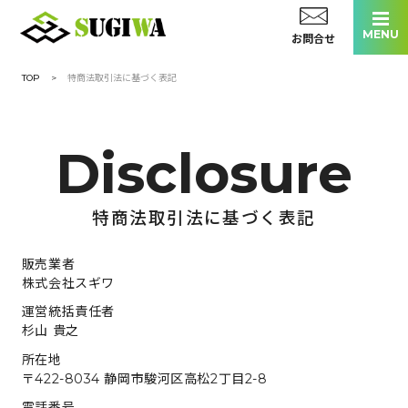
お問合せ
TOP
特商法取引法に基づく表記
施工実績
選ばれる理由
お客様の声
スタッフ紹介
特商法取引法に基づく表記
会社概要
販売業者
株式会社スギワ
0120-169-916
運営統括責任者
杉山 貴之
受付時間 / 8:00 - 17:00
所在地
〒422-8034 静岡市駿河区高松2丁目2-8
お見積もり無料！
電話番号