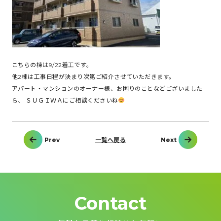
こちらの棟は9/22着工です。
他2棟は工事日程が決まり次第ご紹介させていただきます。
アパート・マンションのオーナー様、お困りのことなどございました
ら、 ＳＵＧＩＷＡにご相談くださいね
投
Prev
一覧へ戻る
Next
稿
ナ
ビ
ゲ
ー
シ
ョ
ン
Contact