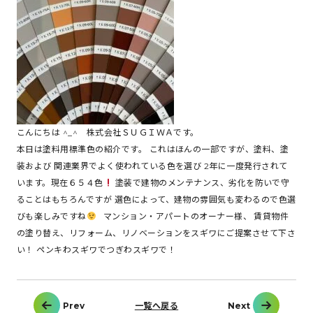
こんにちは ^_^ 株式会社ＳＵＧＩＷＡです。
本日は塗料用標準色の紹介です。 これはほんの一部ですが、塗料、塗
装および 関連業界でよく使われている色を選び 2年に一度発行されて
います。現在６５４色
塗装で建物のメンテナンス、劣化を防いで守
ることはもちろんですが 選色によって、建物の雰囲気も変わるので色選
びも楽しみですね
マンション・アパートのオーナー様、 賃貸物件
の塗り替え、リフォーム、リノベーションをスギワにご提案させて下さ
い！ ペンキわスギワでつぎわスギワで！
投
Prev
一覧へ戻る
Next