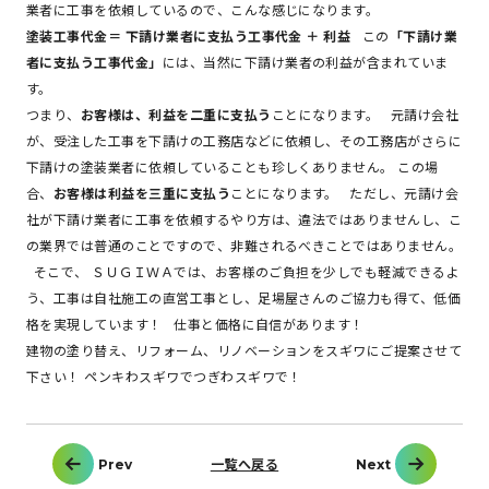
業者に工事を依頼しているので、こんな感じになります。
塗装工事代金＝ 下請け業者に支払う工事代金 ＋ 利益
この
「下請け業
者に支払う工事代金」
には、当然に下請け業者の利益が含まれていま
す。
つまり、
お客様は、利益を二重に支払う
ことになります。 元請け会社
が、受注した工事を下請けの工務店などに依頼し、その工務店がさらに
下請けの塗装業者に依頼していることも珍しくありません。 この場
合、
お客様は利益を三重に支払う
ことになります。 ただし、元請け会
社が下請け業者に工事を依頼するやり方は、違法ではありませんし、こ
の業界では普通のことですので、非難されるべきことではありません。
そこで、 ＳＵＧＩＷＡでは、お客様のご負担を少しでも軽減できるよ
う、工事は自社施工の直営工事とし、足場屋さんのご協力も得て、低価
格を実現しています！ 仕事と価格に自信があります！
建物の塗り替え、リフォーム、リノベーションをスギワにご提案させて
下さい！ ペンキわスギワでつぎわスギワで！
投
Prev
一覧へ戻る
Next
稿