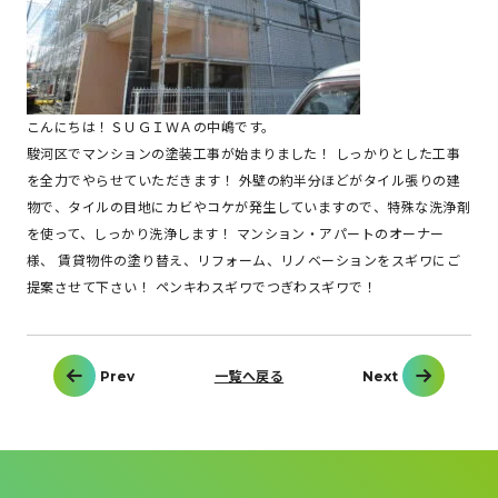
こんにちは！ＳＵＧＩＷＡの中嶋です。
駿河区でマンションの塗装工事が始まりました！ しっかりとした工事
を全力でやらせていただきます！ 外壁の約半分ほどがタイル張りの建
物で、タイルの目地にカビやコケが発生していますので、特殊な洗浄剤
を使って、しっかり洗浄します！ マンション・アパートのオーナー
様、 賃貸物件の塗り替え、リフォーム、リノベーションをスギワにご
提案させて下さい！ ペンキわスギワでつぎわスギワで！
投
Prev
一覧へ戻る
Next
稿
ナ
ビ
ゲ
ー
シ
ョ
ン