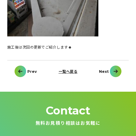
施工後は次回の更新でご紹介します☻
投
Prev
一覧へ戻る
Next
稿
ナ
ビ
ゲ
ー
シ
ョ
ン
Contact
無料お見積り相談はお気軽に