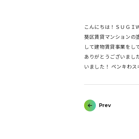
こんにちは！ＳＵＧＩ
葵区賃貸マンションの
して建物賃貸事業をし
ありがとうございまし
いました！ ペンキわ
投
Prev
稿
ナ
ビ
ゲ
ー
シ