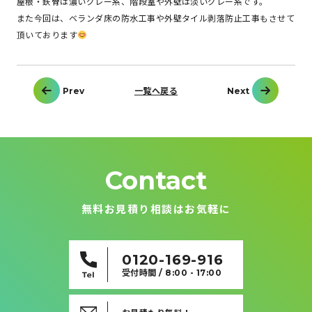
屋根・鉄骨は濃いグレー系、階段室や外壁は淡いグレー系です。
また今回は、ベランダ床の防水工事や外壁タイル剥落防止工事もさせて
頂いております
投
Prev
一覧へ戻る
Next
稿
ナ
ビ
ゲ
ー
シ
ョ
ン
Contact
無料お見積り相談はお気軽に
0120-169-916
受付時間 / 8:00 - 17:00