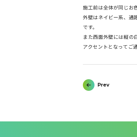
施工前は全体が同じお
外壁はネイビー系、通
です。
また西面外壁には縦の
アクセントとなってご
投
Prev
稿
ナ
ビ
ゲ
ー
シ
ョ
ン