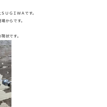
会社ＳＵＧＩＷＡです。
現場からです。
の現状です。