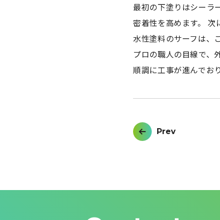
最初の下塗りはシーラ
密着性を高めます。 次
水性塗料のサーフは、
プロの職人の目線で、
順調に工事が進んでお
投
Prev
稿
ナ
ビ
ゲ
ー
シ
ョ
ン