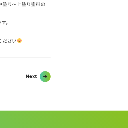
中塗り～上塗り塗料の
ます。
ください
Next