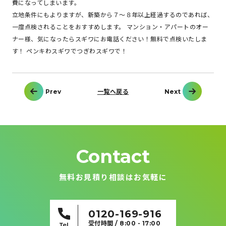
費になってしまいます。
立地条件にもよりますが、新築から７～８年以上経過するのであれば、
一度点検されることをおすすめします。 マンション・アパートのオー
ナー様、気になったらスギワにお電話ください！無料で点検いたしま
す！ ペンキわスギワでつぎわスギワで！
投
Prev
一覧へ戻る
Next
稿
ナ
ビ
ゲ
ー
シ
ョ
ン
Contact
無料お見積り相談はお気軽に
0120-169-916
受付時間 / 8:00 - 17:00