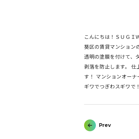
こんにちは！ＳＵＧＩ
葵区の賃貸マンション
透明の塗膜を付けて、
剥落を防止します。 
す！ マンションオー
ギワでつぎわスギワで
投
Prev
稿
ナ