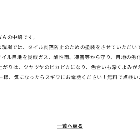
ＷＡの中嶋です。
の現場では、タイル剥落防止のための塗装をさせていただいて
タイル目地を炭酸ガス、酸性雨、凍害等から守り、目地の劣
仕上がりは、ツヤツヤのピカピカになり、色合いも深くよみが
ナー様、気になったらスギワにお電話ください！無料で点検い
！
一覧へ戻る