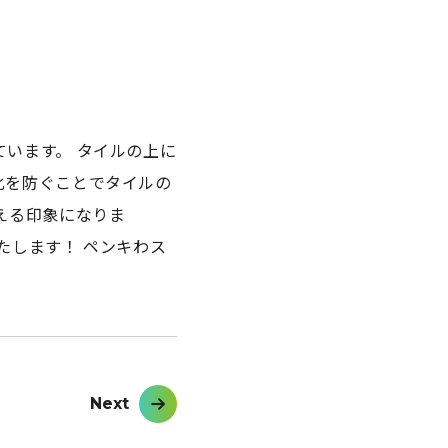
います。 タイルの上に
化を防ぐことでタイルの
える印象になりま
たします！ ペンキわス
Next